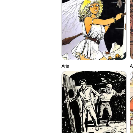
Aria
A