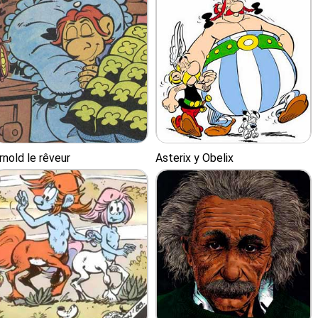
rnold le rêveur
Asterix y Obelix