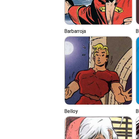
Barbarroja
B
Belloy
B