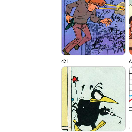
421
A