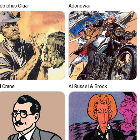
dolphus Claar
Adonowai
l Crane
Al Russel & Brock