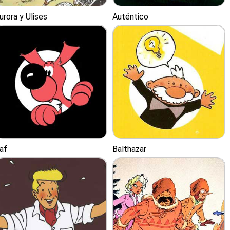
urora y Ulises
Auténtico
af
Balthazar