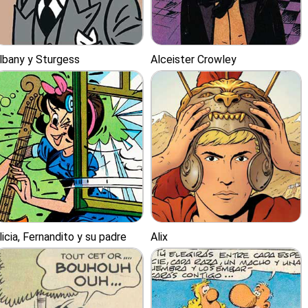
lbany y Sturgess
Alceister Crowley
licia, Fernandito y su padre
Alix