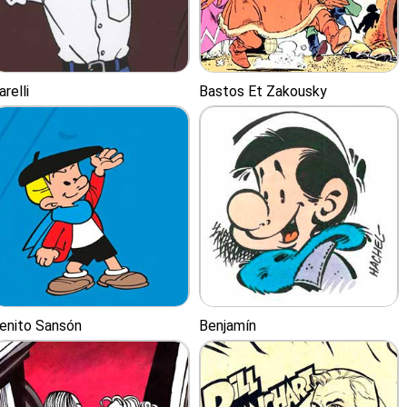
arelli
Bastos Et Zakousky
enito Sansón
Benjamín