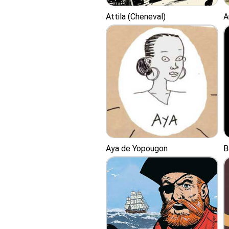
Attila (Cheneval)
A
Aya de Yopougon
B