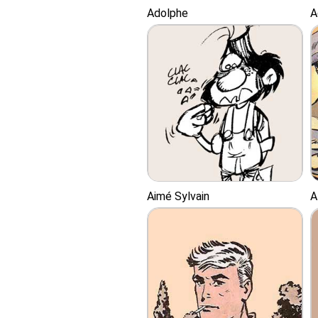
Adolphe
A
Aimé Sylvain
A