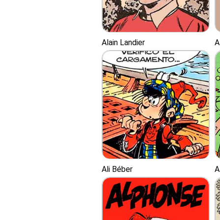
Alain Landier
A
Ali Béber
A